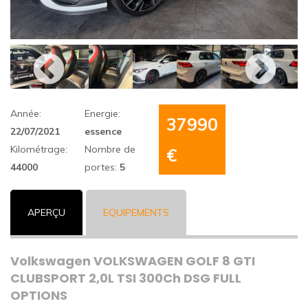
Année:
Energie:
37990
22/07/2021
essence
Kilométrage:
Nombre de
€
44000
portes:
5
APERÇU
EQUIPEMENTS
Volkswagen VOLKSWAGEN GOLF 8 GTI
CLUBSPORT 2,0L TSI 300Ch DSG FULL
OPTIONS