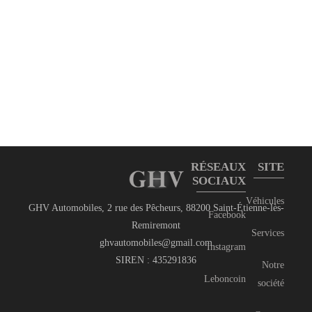
RÉSEAUX
SITE
SOCIAUX
Véhicules
GHV Automobiles, 2 rue des Pêcheurs, 88200 Saint-Étienne-lès-
Facebook
Remiremont
Services
ghvautomobiles@gmail.com
Instagram
SIREN : 435291836
Notre
Leboncoin
société