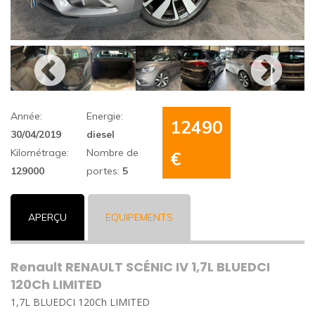
Année:
Energie:
12490
30/04/2019
diesel
Kilométrage:
Nombre de
€
129000
portes:
5
APERÇU
EQUIPEMENTS
Renault RENAULT SCÉNIC IV 1,7L BLUEDCI
120Ch LIMITED
1,7L BLUEDCI 120Ch LIMITED