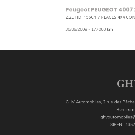
Peugeot PEUGEOT 4007 
2,2L HDI 156Ch 7 PLACES 4X4 C
30/09/2008 - 177000 km
GHV Automobiles, 2 rue des Pêcheu
Remirem
ghvautomobiles
SIREN : 435