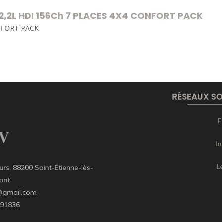
2,2L HDI 156Ch 7 PLACES 4X4 CONFORT PACK
ONFORT PACK
RÉSEAUX S
F
I
L
rs, 88200 Saint-Étienne-lès-
ont
@gmail.com
291836