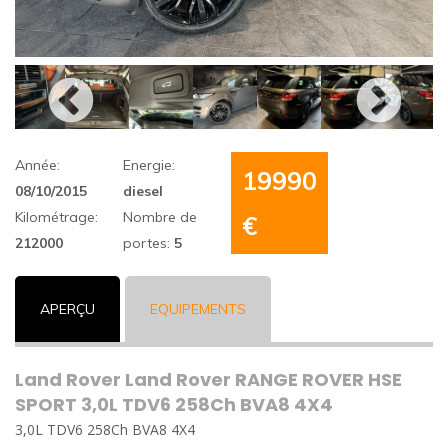
Année:
Energie:
19990
08/10/2015
diesel
Kilométrage:
Nombre de
€
212000
portes:
5
APERÇU
EQUIPEMENTS
Land Rover Land Rover RANGE ROVER HSE
SPORT 3,0L TDV6 258Ch BVA8 4X4
3,0L TDV6 258Ch BVA8 4X4