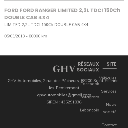
FORD FORD RANGER LIMITED 2,2L TDCI 150Ch
DOUBLE CAB 4X4
LIMITED 2,2L TDCI 150Ch DOUBLE CAB 4X4
05/03/2013 - 88000 km
RÉSEAUX
SITE
SOCIAUX
Véhicules
GHV Automobiles, 2 rue des Pêcheurs, 88200 Saint-Étienne-
Facebook
lès-Remiremont
Services
ghvautomobiles@gmail.com
Instagram
SIREN : 435291836
Notre
Leboncoin
société
Contact