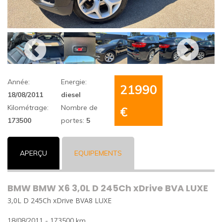
Année:
Energie:
21990
18/08/2011
diesel
Kilométrage:
Nombre de
€
173500
portes:
5
APERÇU
EQUIPEMENTS
BMW BMW X6 3,0L D 245Ch xDrive BVA LUXE
3,0L D 245Ch xDrive BVA8 LUXE
18/08/2011 - 173500 km