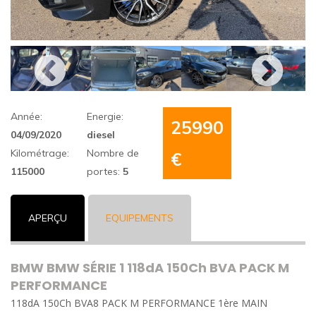
Année:
Energie:
25990
04/09/2020
diesel
Kilométrage:
Nombre de
€
115000
portes:
5
APERÇU
EQUIPEMENTS
BMW BMW SÉRIE 1 118dA 150Ch BVA PACK M
PERFORMANCE
118dA 150Ch BVA8 PACK M PERFORMANCE 1ère MAIN